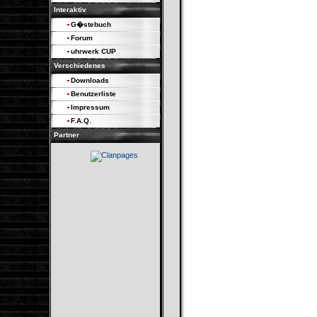
Interaktiv
G�stebuch
Forum
uhrwerk CUP
Verschiedenes
Downloads
Benutzerliste
Impressum
F.A.Q.
Partner