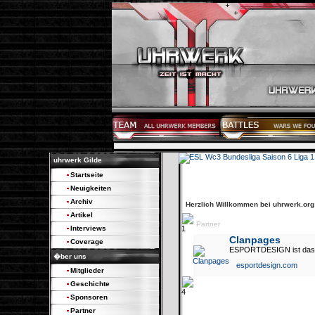
uhrwerk Gilde
Startseite
Neuigkeiten
Archiv
Herzlich Willkommen bei uhrwerk.or
Artikel
Partner
Interviews
Clanpages
Coverage
ESPORTDESIGN ist das ne
�ber uns
esportdesign.com
Mitglieder
Geschichte
Sponsoren
Partner