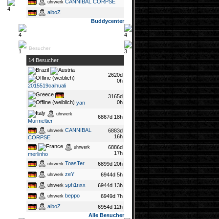
CANNIBAL CORPSE
uhrwerk
alboZ
Buddycenter
Besucher
14 Besucher
2620d
0h
2015519caihuali
3165d
0h
yan
uhrwerk
6867d 18h
Murmeltier
CANNIBAL
6883d
uhrwerk
16h
CORPSE
6886d
uhrwerk
17h
merlinho
ToasTer
6899d 20h
uhrwerk
zeY
6944d 5h
uhrwerk
sph1nxx
6944d 13h
uhrwerk
beppo
6949d 7h
uhrwerk
alboZ
6954d 12h
Alle Besucher