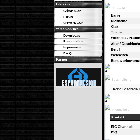
Interaktiv
Übersicht
G�stebuch
Name
Forum
Nickname
uhrwerk CUP
Clan
Verschiedenes
Teams
Downloads
Wohnsitz / Nation
Benutzerliste
Alter / Geschlech
Impressum
Beruf
F.A.Q.
Webseiten
Partner
Benutzerbewertu
Beschreibung
Keine Beschreib
Informationen
Kontakt
IRC Channels
ICQ