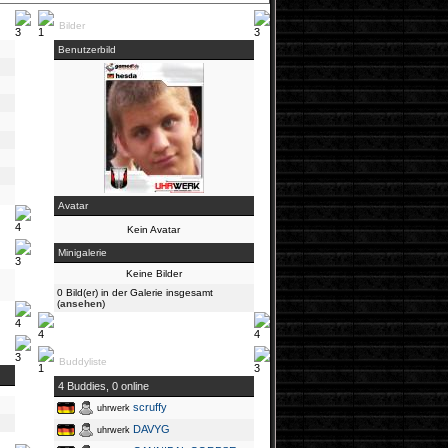
Bilder
Benutzerbild
Avatar
Kein Avatar
Minigalerie
Keine Bilder
0 Bild(er) in der Galerie insgesamt
(
ansehen
)
Buddyliste
4 Buddies, 0 online
scruffy
uhrwerk
DAVYG
uhrwerk