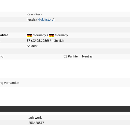
Kevin Keip
hesda (
Nickhistory
)
alität
Germany /
Germany
t
37
(12.05.1989)
/ männlich
Student
ng
51 Punkte Neutral
ung vorhanden
#uhrwerk
253420577