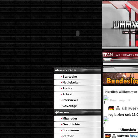
uhrwerk Gilde
Startseite
Neuigkeiten
Archiv
Herzlich Willkommen
Artikel
Interviews
Benutzerprofil
Coverage
uhrwer
�ber uns
registriert seit 16
Mitglieder
Geschichte
Übersicht
Sponsoren
hesd
uhrwerk
Partner