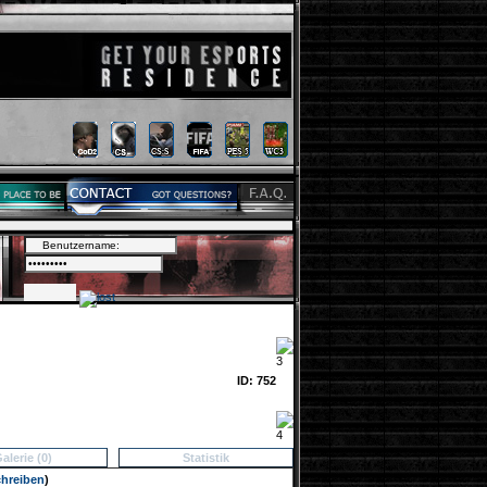
ID: 752
alerie (0)
Statistik
chreiben
)