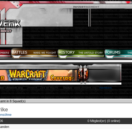
 bei uhrwerk.org
uhrwerk - Zeit ist Macht.
Status:
www.uhrwerk.org /
members
samt in 8 Squad(s)
ike
rensöhne
06
0 Mitglied(er) (0 online)
rhanden