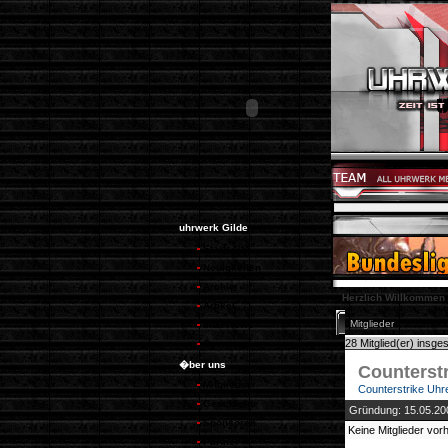
uhrwerk Gilde
Startseite
Neuigkeiten
Archiv
Herzlich Willkommen
Artikel
Mitglieder
Interviews
28 Mitglied(er) insge
Coverage
�ber uns
Counterstr
Mitglieder
Counterstrike Uh
Geschichte
Gründung: 15.05.20
Sponsoren
Keine Mitglieder vo
Partner