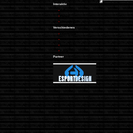
Interaktiv
G�stebuch
Forum
uhrwerk CUP
Verschiedenes
Downloads
Benutzerliste
Impressum
F.A.Q.
Partner