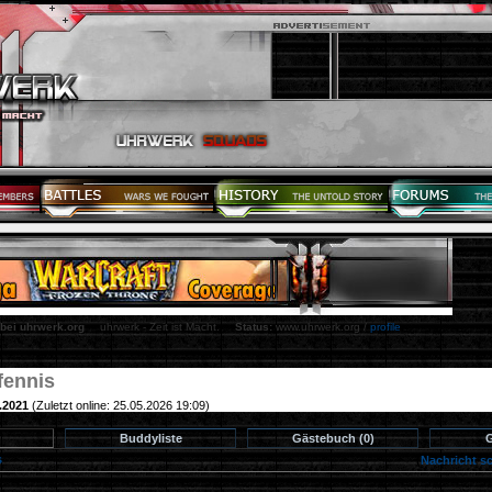
 bei uhrwerk.org
uhrwerk - Zeit ist Macht.
Status:
www.uhrwerk.org /
profile
fennis
2.2021
(Zuletzt online: 25.05.2026 19:09)
Buddyliste
Gästebuch (0)
G
s
(
Nachricht s