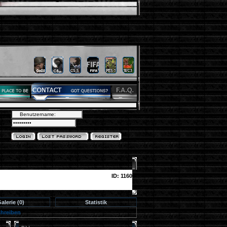
ID: 1160
alerie (0)
Statistik
chreiben
)