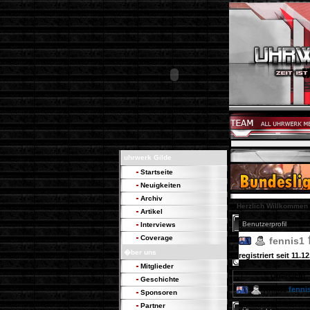
uhrwerk Gilde
Startseite
Neuigkeiten
Archiv
Herzlich Willkommen
Artikel
Benutzerprofil
Interviews
Coverage
fennis1
�ber uns
registriert seit 11.1
Mitglieder
Übersicht
Geschichte
fenni
fennis1
Sponsoren
Partner