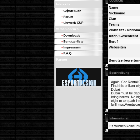
Übersicht
Interaktiv
Name
G�stebuch
Nickname
Forum
Clan
uhrwerk CUP
Teams
Verschiedenes
Wohnsitz / National
Downloads
Alter / Geschlecht
Benutzerliste
Beruf
Webseiten
Impressum
F.A.Q.
Partner
Benutzerbewertun
Beschreibung
Again, Car Rental Of
Find this brilliant 
Dubai.
Dubai must be depict
living norms. No b
eight to ten path i
[url]https://rentalc
Informationen
Es wurden keine Inf