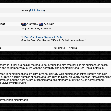
fennis (
Nickhistory
)
ität
Australia /
Australia
27
(14.06.1999)
/ männlich
1.
Best Car Rental Service in Dub
Get the Best Car Rental Offers in Dubai here with us !
g
50 Punkte Neutral
fers in Dubai is a helpful method to get around the city whether it is for business or delight.
city and its pamper way of life with the portability and adaptability of a Car Rental Offers in
ed in exemplifications: it's ultra present day city with cutting edge infrastructure and high
ig surprise a large number of holidaymakers rush to Dubai on yearly premise. Notwithstanding
nterstates and the best nature of landing area, the standard of driving could get wretched.
arsuae.com/offers/[/url]
ormationen eingetragen.