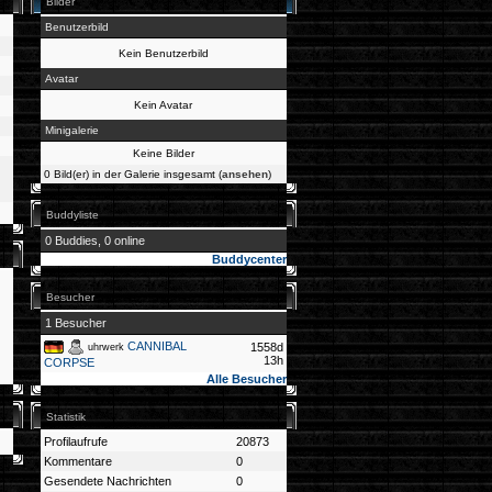
Bilder
Benutzerbild
Kein Benutzerbild
Avatar
Kein Avatar
Minigalerie
Keine Bilder
0 Bild(er) in der Galerie insgesamt (
ansehen
)
Buddyliste
0 Buddies, 0 online
Buddycenter
Besucher
1 Besucher
CANNIBAL
1558d
uhrwerk
13h
CORPSE
Alle Besucher
Statistik
Profilaufrufe
20873
Kommentare
0
Gesendete Nachrichten
0